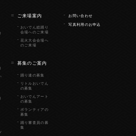
ん
ご来場案内
お問い合わせ
写真利用のお申込
おいでん総踊り
会場へのご来場
リ
花火大会会場へ
のご来場
り
募集のご案内
り
踊り連の募集
い
リトルおいでん
の募集
おいでんアート
り
の募集
ボランティアの
募集
踊り審査員の募
集
グ