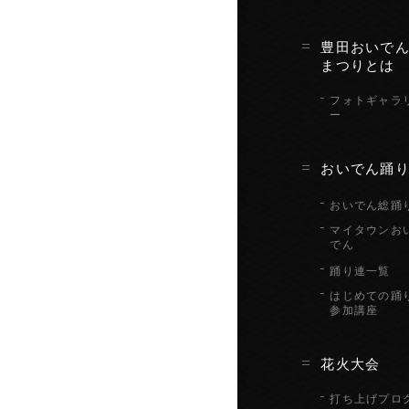
豊田おいで
まつりとは
フォトギャラ
ー
おいでん踊
おいでん総踊
マイタウンお
でん
踊り連一覧
はじめての踊
参加講座
花火大会
打ち上げプロ