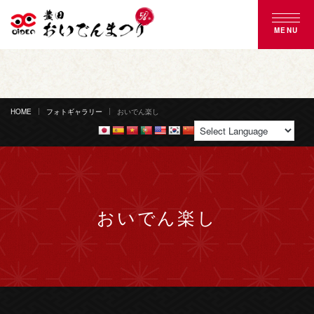
MENU
豊田おいでんまつりとは
おいでん踊り
HOME
フォトギャラリー
おいでん楽し
花火大会
ご来場案内
おいでん楽し
協賛のご案内
募集のご案内
よくある質問