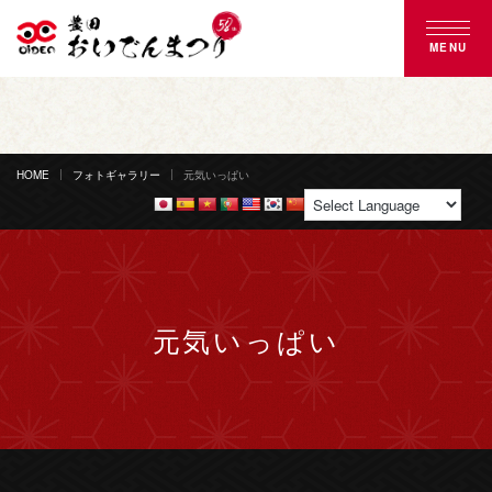
MENU
豊田おいでんまつりとは
おいでん踊り
HOME
フォトギャラリー
元気いっぱい
花火大会
ご来場案内
元気いっぱい
協賛のご案内
募集のご案内
よくある質問