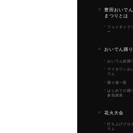
豊田おいで
まつりとは
フォトギャラ
ー
おいでん踊
おいでん総踊
マイタウンお
でん
踊り連一覧
はじめての踊
参加講座
花火大会
打ち上げプロ
ラム