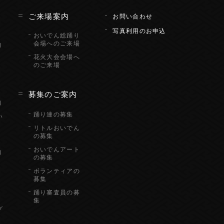
ん
ご来場案内
お問い合わせ
写真利用のお申込
おいでん総踊り
会場へのご来場
リ
花火大会会場へ
のご来場
り
募集のご案内
り
踊り連の募集
い
リトルおいでん
の募集
おいでんアート
り
の募集
ボランティアの
募集
踊り審査員の募
集
グ