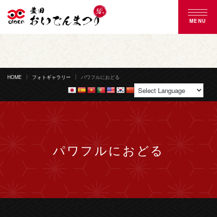
MENU
豊田おいでんまつりとは
おいでん踊り
HOME
フォトギャラリー
パワフルにおどる
花火大会
ご来場案内
パワフルにおどる
協賛のご案内
募集のご案内
よくある質問