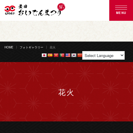
MENU
豊田おいでんまつりとは
おいでん踊り
HOME
フォトギャラリー
花火
花火大会
ご来場案内
花火
協賛のご案内
募集のご案内
よくある質問