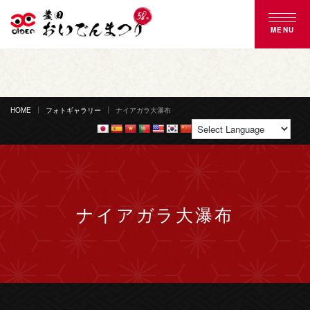
MENU
豊田おいでんまつりとは
おいでん踊り
HOME
フォトギャラリー
ナイアガラ大瀑布
花火大会
ご来場案内
ナイアガラ大瀑布
協賛のご案内
募集のご案内
よくある質問