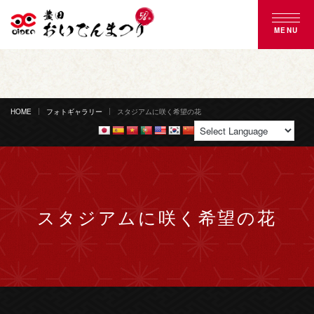
MENU
豊田おいでんまつりとは
おいでん踊り
HOME
フォトギャラリー
スタジアムに咲く希望の花
花火大会
ご来場案内
スタジアムに咲く希望の花
協賛のご案内
募集のご案内
よくある質問