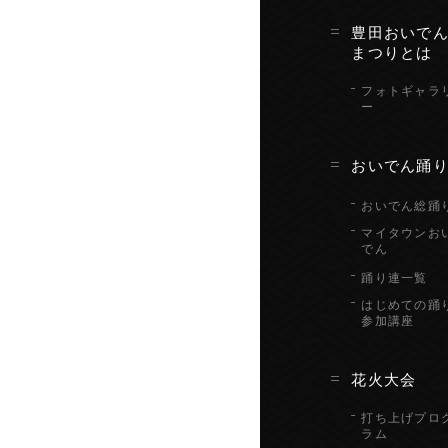
豊田おいで
まつりとは
フォトギャラ
ー
おいでん踊
おいでん総踊
マイタウンお
でん
踊り連一覧
はじめての踊
参加講座
花火大会
打ち上げプロ
ラム