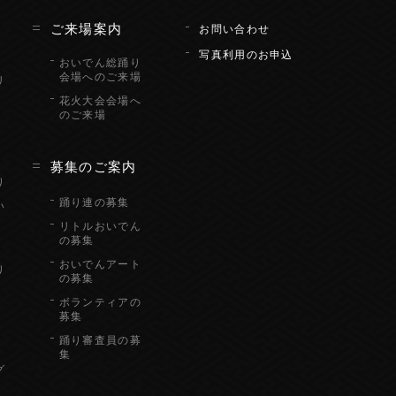
ん
ご来場案内
お問い合わせ
写真利用のお申込
おいでん総踊り
会場へのご来場
リ
花火大会会場へ
のご来場
り
募集のご案内
り
踊り連の募集
い
リトルおいでん
の募集
おいでんアート
り
の募集
ボランティアの
募集
踊り審査員の募
集
グ