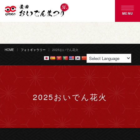
MENU
豊田おいでんまつりとは
おいでん踊り
HOME
フォトギャラリー
2025おいでん花火
花火大会
ご来場案内
2025おいでん花火
協賛のご案内
募集のご案内
よくある質問