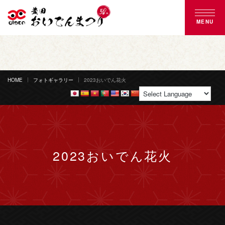
MENU
豊田おいでんまつりとは
おいでん踊り
HOME
フォトギャラリー
2023おいでん花火
花火大会
ご来場案内
2023おいでん花火
協賛のご案内
募集のご案内
よくある質問