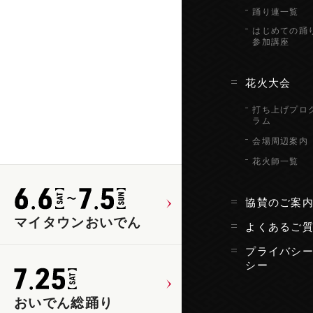
踊り連一覧
はじめての踊
参加講座
花火大会
打ち上げプロ
ラム
会場周辺案内
花火師一覧
協賛のご案
マイタウンおいでん
よくあるご
プライバシ
シー
おいでん総踊り