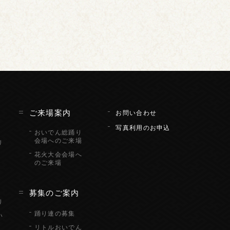
ん
ご来場案内
お問い合わせ
写真利用のお申込
おいでん総踊り
会場へのご来場
リ
花火大会会場へ
のご来場
り
募集のご案内
り
踊り連の募集
い
リトルおいでん