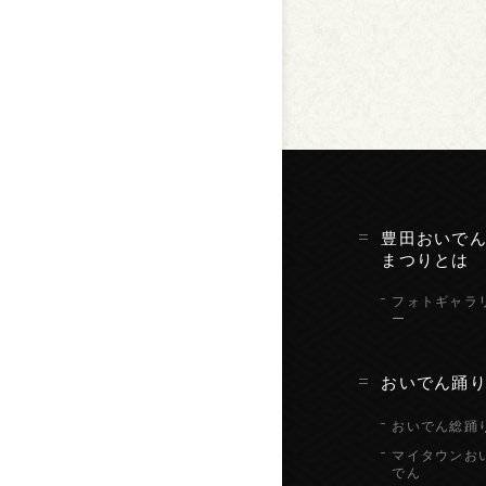
豊田おいで
まつりとは
フォトギャラ
ー
おいでん踊
おいでん総踊
マイタウンお
でん