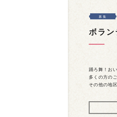
募集
ボラン
踊ろ舞！おい
多くの方の
その他の地