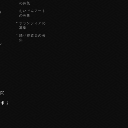
の募集
おいでんアート
り
の募集
ボランティアの
募集
踊り審査員の募
集
グ
内
質問
ーポリ