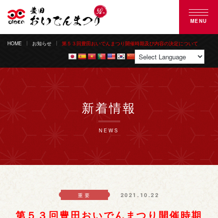
MENU
HOME
お知らせ
第５３回豊田おいでんまつり開催時期及び内容の決定について
豊田おいでんまつりとは
おいでん踊り
花火大会
新着情報
ご来場案内
NEWS
協賛のご案内
募集のご案内
2021.10.22
重要
よくある質問
第５３回豊田おいでんまつり開催時期