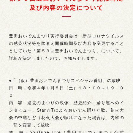
及び内容の決定について
お問い合わせ
豊田おいでんまつり実行委員会は、新型コロナウイルス
の感染状況等を踏まえ開催時期及び内容を変更すること
としていた「第５３回豊田おいでんまつり」について、
詳細が決定しましたので、お知らせします。
●「（仮）豊田おいでんまつりスペシャル番組」の放映
日 時：令和４年１月８日（土）１８：００～１９：０
０
内 容：過去のまつりの映像、歴史紹介、踊り連へのイ
ンタビュー、Star☆Tによるおいでん踊りと歌、花火大
会の中継など（花火大会が順延になった場合は、内容の
一部を変更して放映）
放 映：YouTube Live（豊田おいでんまつり公式