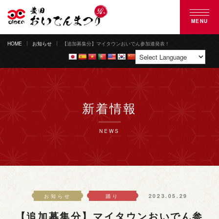
MENU
HOME
お知らせ
【追加募集分】マイタウンおいでん参加連発表！
豊田おいでんまつりとは
おいでん踊り
花火大会
新着情報
ご来場案内
NEWS
協賛のご案内
募集のご案内
2023.05.29
お知らせ
踊り
よくある質問
【追加募集分】マイタウンおいでん参