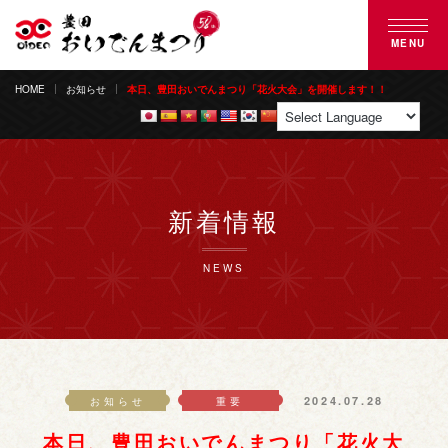
MENU
HOME
お知らせ
本日、豊田おいでんまつり「花火大会」を開催します！！
豊田おいでんまつりとは
おいでん踊り
花火大会
新着情報
ご来場案内
NEWS
協賛のご案内
募集のご案内
2024.07.28
お知らせ
重要
よくある質問
本日、豊田おいでんまつり「花火大