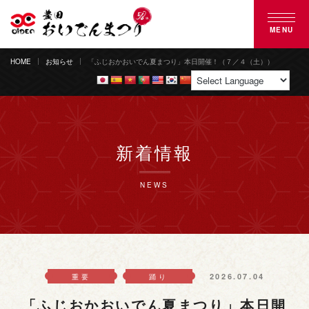
MENU
HOME
お知らせ
「ふじおかおいでん夏まつり」本日開催！（７／４（土））
豊田おいでんまつりとは
おいでん踊り
花火大会
新着情報
ご来場案内
NEWS
協賛のご案内
募集のご案内
2026.07.04
重要
踊り
よくある質問
「ふじおかおいでん夏まつり」本日開