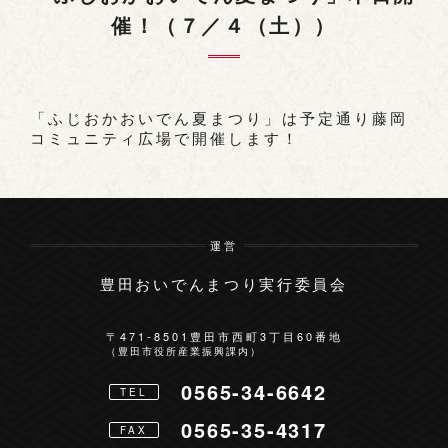
催！（７／４（土））
お問い合わせ
「ふじおかおいでん夏まつり」は予定通り藤岡
コミュニティ広場で開催します！
運営
豊田おいでんまつり実行委員会
〒471-8501
豊田市西町3丁目60番地
（豊田市役所産業振興課内）
0565-34-6642
TEL
0565-35-4317
FAX