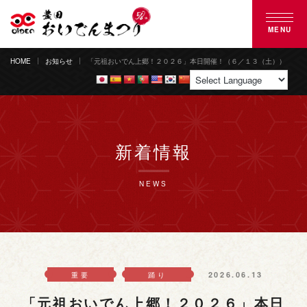
MENU
HOME
お知らせ
「元祖おいでん上郷！２０２６」本日開催！（６／１３（土））
豊田おいでんまつりとは
おいでん踊り
花火大会
新着情報
ご来場案内
NEWS
協賛のご案内
募集のご案内
2026.06.13
重要
踊り
よくある質問
「元祖おいでん上郷！２０２６」本日