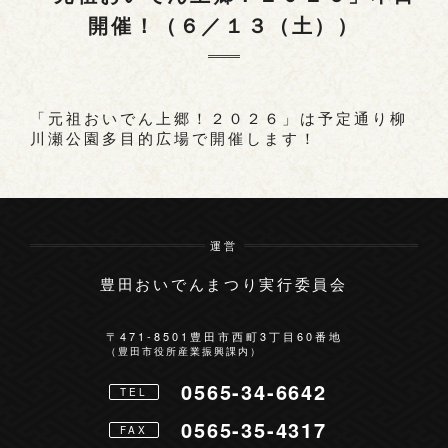
開催！（６／１３（土））
お問い合わせ
「元祖おいでん上郷！２０２６」は予定通り柳
川瀬公園多目的広場で開催します！
運営
豊田おいでんまつり実行委員会
〒471-8501
豊田市西町3丁目60番地
（豊田市役所産業振興課内）
0565-34-6642
TEL
0565-35-4317
FAX